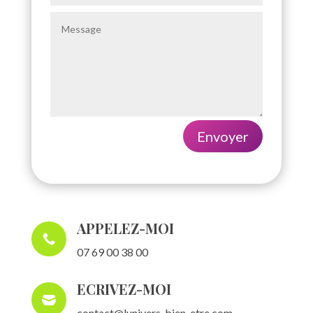
Envoyer
APPELEZ-MOI

07 69 00 38 00
ECRIVEZ-MOI

contact@lunivers-bien-etre.
com